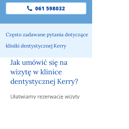
061 598032
Często zadawane pytania dotyczące
kliniki dentystycznej Kerry
Jak umówić się na
wizytę w klinice
dentystycznej Kerry?
Ułatwiamy rezerwację wizyty
w naszej klinice w Kerry.
Skontaktuj się już teraz z
naszymi biurami, a nasi
przedstawiciele obsługi