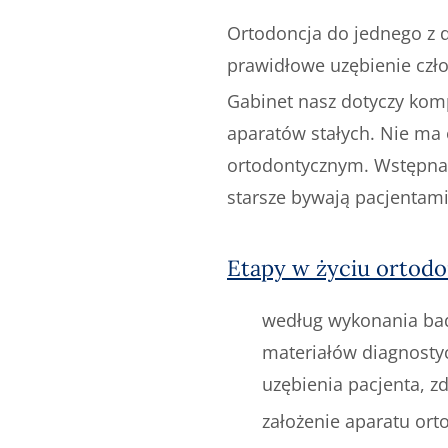
Ortodoncja do jednego z 
prawidłowe uzębienie czł
Gabinet nasz dotyczy komp
aparatów stałych. Nie ma
ortodontycznym. Wstępna o
starsze bywają pacjentam
Etapy w życiu ortod
według wykonania bad
materiałów diagnosty
uzębienia pacjenta, zd
założenie aparatu or