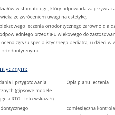
działów w stomatologii, który odpowiada za przywrac
owieka ze zwróceniem uwagi na estetykę.
leksowego leczenia ortodontycznego zarówno dla dzie
 odpowiedniego przedziału wiekowego do zastosowan
cena zgryzu specjalistycznego pediatra, u dzieci w w
i ortodontycznymi.
ontycznym:
ania i przygotowania
Opis planu leczenia
cznych (gipsowe modele
jęcia RTG i foto wskazań)
todontycznego
comiesięczna kontrola