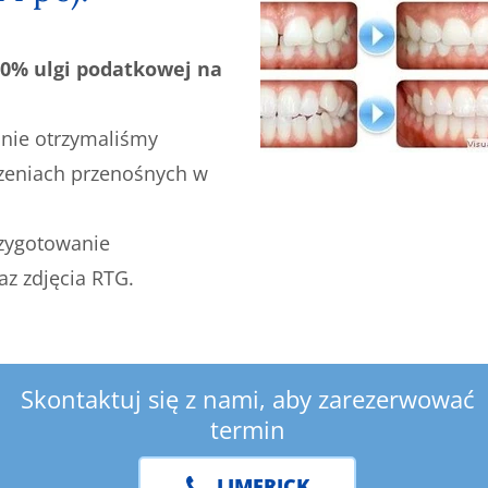
20% ulgi podatkowej na
nie otrzymaliśmy
dzeniach przenośnych w
rzygotowanie
z zdjęcia RTG.
Skontaktuj się z nami, aby zarezerwować
termin
LIMERICK