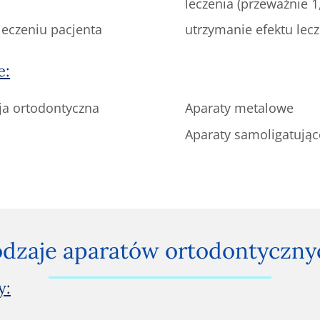
leczenia (przeważnie 1
leczeniu pacjenta
utrzymanie efektu lecz
e:
a ortodontyczna
Aparaty metalowe
Aparaty samoligatując
dzaje aparatów ortodontyczny
y: