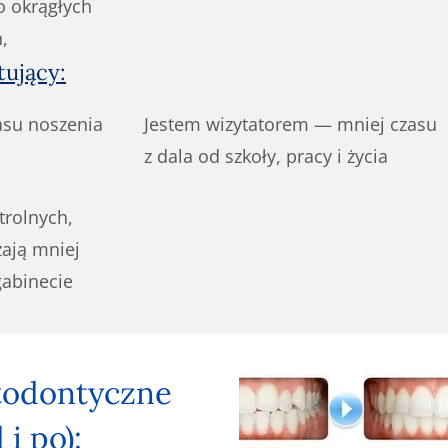
 okrągłych
,
tujący:
asu noszenia
Jestem wizytatorem — mniej czasu
z dala od szkoły, pracy i życia
trolnych,
zają mniej
abinecie
todontyczne
 i po):