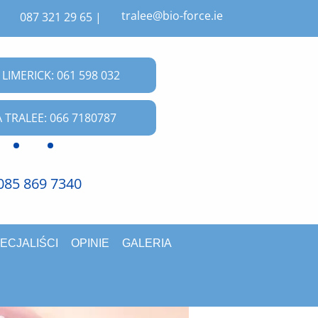
tralee@bio-force.ie
/
087 321 29 65 |
 LIMERICK: 061 598 032
A TRALEE: 066 7180787
085 869 7340
ECJALIŚCI
OPINIE
GALERIA