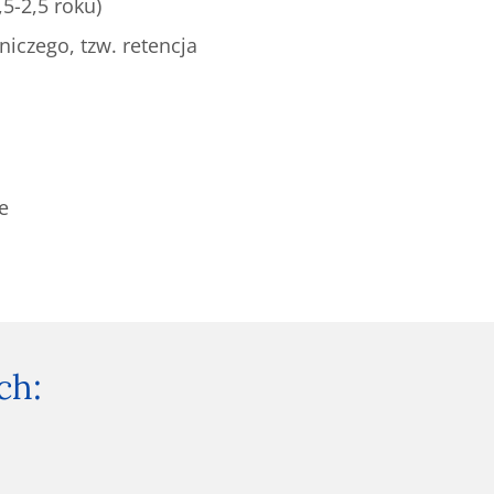
,5-2,5 roku)
niczego, tzw. retencja
e
ch: