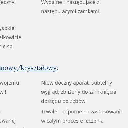
ieczny!
Wydajne i następujące z
następującymi zamkami
sokiej
ałkowicie
nie są
lanowy/kryształowy:
 swojemu
Niewidoczny aparat, subtelny
wi!
wygląd, zbliżony do zamknięcia
dostępu do zębów
o
Trwałe i odporne na zastosowanie
rowanej
w całym procesie leczenia