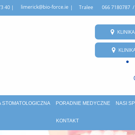
limerick@bio-force.ie
3 40 |
|
Tralee
066 7180787 
KLINIKA
KLINIK
A STOMATOLOGICZNA
PORADNIE MEDYCZNE
NASI SP
KONTAKT