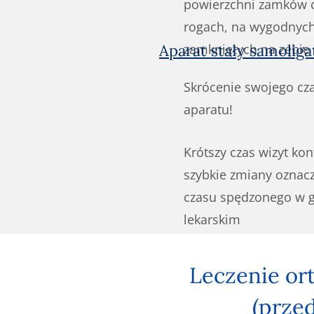
powierzchni zamków o
rogach, na wygodnych
Aparat stały samoliga
zamkniętych na zębie
Skrócenie swojego cz
aparatu!
Krótszy czas wizyt kon
szybkie zmiany oznac
czasu spędzonego w g
lekarskim
Leczenie or
(przed