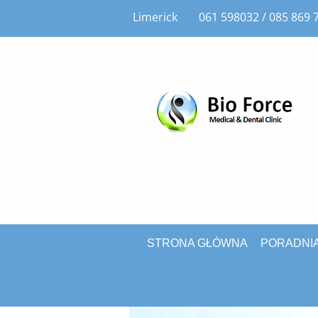
Limerick
061 598032 / 085 869 7
STRONA GŁÓWNA
PORADNI