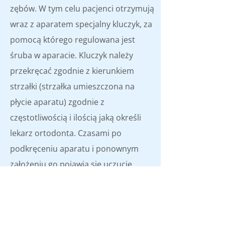
zębów. W tym celu pacjenci otrzymują
wraz z aparatem specjalny kluczyk, za
pomocą którego regulowana jest
śruba w aparacie. Kluczyk należy
przekręcać zgodnie z kierunkiem
strzałki (strzałka umieszczona na
płycie aparatu) zgodnie z
częstotliwością i ilością jaką określi
lekarz ortodonta. Czasami po
podkręceniu aparatu i ponownym
założeniu go pojawia się uczucie
ucisku na zęby. Jest to odczucie jak
najbardziej prawidłowe i w przypadku,
gdy ustaje ono z czasem noszenia